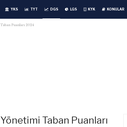
YKS
TYT
DGS
LGS
KYK
KONULAR
 Taban Puanları 2024
 Yönetimi Taban Puanları