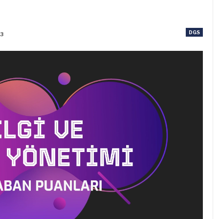
DGS
23