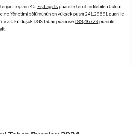
tenjanı toplam 40.
Eşit ağırlık
puanı ile tercih edilebilen bölüm
Belge Yönetimi
bölümünün en yüksek puanı
241,29891
puan ile
’ne ait. En düşük DGS taban puanı ise
189,46729
puan ile
it.