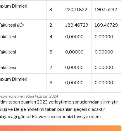
oplum Bilimleri
3
220,11822
190,15232
Fakültesi
(İÖ)
2
189,46729
189,46729
akültesi
4
0,00000
0,00000
akültesi
6
0,00000
0,00000
akültesi
2
0,00000
0,00000
oplum Bilimleri
6
0,00000
0,00000
Belge Yönetimi Taban Puanları 2024
mi taban puanları 2023 yerleştirme sonuçlarından alınmıştır.
lgi ve Belge Yönetimi taban puanları geçerli olacaktır.
layacağı güncel kılavuzu incelemenizi tavsiye ederiz.