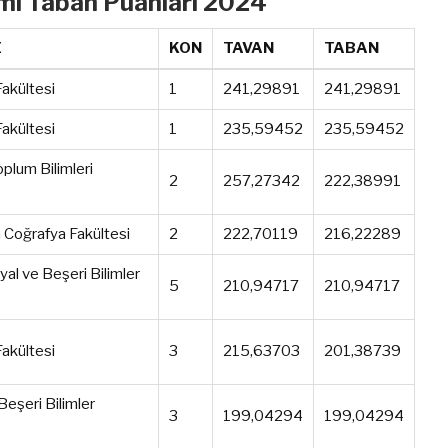
imi Taban Puanları 2024
E
KON
TAVAN
TABAN
akültesi
1
241,29891
241,29891
akültesi
1
235,59452
235,59452
oplum Bilimleri
2
257,27342
222,38991
ih Coğrafya Fakültesi
2
222,70119
216,22289
yal ve Beşeri Bilimler
5
210,94717
210,94717
akültesi
3
215,63703
201,38739
Beşeri Bilimler
3
199,04294
199,04294