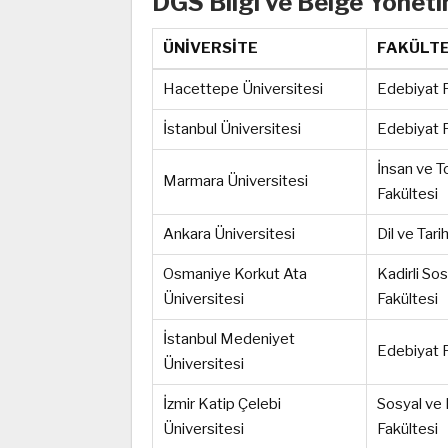
DGS Bilgi ve Belge Yönet
ÜNİVERSİTE
FAKÜLT
Hacettepe Üniversitesi
Edebiyat F
İstanbul Üniversitesi
Edebiyat F
İnsan ve T
Marmara Üniversitesi
Fakültesi
Ankara Üniversitesi
Dil ve Tar
Osmaniye Korkut Ata
Kadirli Sos
Üniversitesi
Fakültesi
İstanbul Medeniyet
Edebiyat F
Üniversitesi
İzmir Katip Çelebi
Sosyal ve 
Üniversitesi
Fakültesi