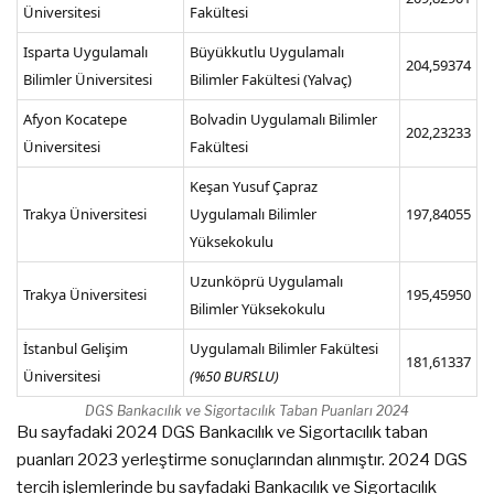
Üniversitesi
Fakültesi
Isparta Uygulamalı
Büyükkutlu Uygulamalı
204,59374
Bilimler Üniversitesi
Bilimler Fakültesi (Yalvaç)
Afyon Kocatepe
Bolvadin Uygulamalı Bilimler
202,23233
Üniversitesi
Fakültesi
Keşan Yusuf Çapraz
Trakya Üniversitesi
Uygulamalı Bilimler
197,84055
Yüksekokulu
Uzunköprü Uygulamalı
Trakya Üniversitesi
195,45950
Bilimler Yüksekokulu
İstanbul Gelişim
Uygulamalı Bilimler Fakültesi
181,61337
Üniversitesi
(%50 BURSLU)
DGS Bankacılık ve Sigortacılık Taban Puanları 2024
Bu sayfadaki 2024 DGS Bankacılık ve Sigortacılık taban
puanları 2023 yerleştirme sonuçlarından alınmıştır. 2024 DGS
tercih işlemlerinde bu sayfadaki Bankacılık ve Sigortacılık