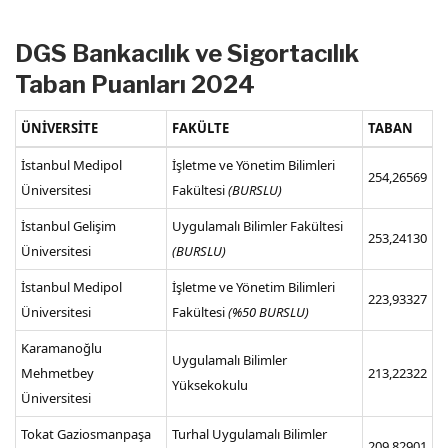
DGS Bankacılık ve Sigortacılık
Taban Puanları 2024
ÜNİVERSİTE
FAKÜLTE
TABAN
İstanbul Medipol
İşletme ve Yönetim Bilimleri
254,26569
Üniversitesi
Fakültesi
(BURSLU)
İstanbul Gelişim
Uygulamalı Bilimler Fakültesi
253,24130
Üniversitesi
(BURSLU)
İstanbul Medipol
İşletme ve Yönetim Bilimleri
223,93327
Üniversitesi
Fakültesi
(%50 BURSLU)
Karamanoğlu
Uygulamalı Bilimler
Mehmetbey
213,22322
Yüksekokulu
Üniversitesi
Tokat Gaziosmanpaşa
Turhal Uygulamalı Bilimler
209,82901