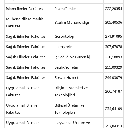
İslami İlimler Fakültesi
İslami İlimler
222,20354
Mühendislik-Mimarlık
Yazılım Mühendisliği
305,40536
Fakültesi
Sağlık Bilimleri Fakültesi
Gerontoloji
271,91095
Sağlık Bilimleri Fakültesi
Hemşirelik
307,67078
Sağlık Bilimleri Fakültesi
İş Sağlığı ve Güvenliği
220,18893
Sağlık Bilimleri Fakültesi
Sağlık Yönetimi
255,09329
Sağlık Bilimleri Fakültesi
Sosyal Hizmet
244,03079
Uygulamalı Bilimler
Bilişim Sistemleri ve
266,74187
Fakültesi
Teknolojileri
Uygulamalı Bilimler
Bitkisel Üretim ve
234,64109
Fakültesi
Teknolojileri
Uygulamalı Bilimler
Hayvansal Üretim ve
257,04313