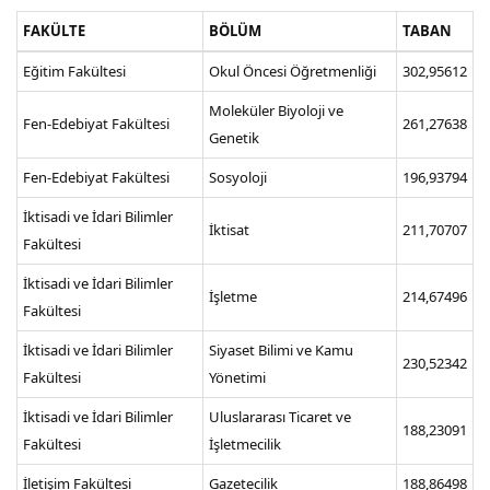
FAKÜLTE
BÖLÜM
TABAN
Eğitim Fakültesi
Okul Öncesi Öğretmenliği
302,95612
Moleküler Biyoloji ve
Fen-Edebiyat Fakültesi
261,27638
Genetik
Fen-Edebiyat Fakültesi
Sosyoloji
196,93794
İktisadi ve İdari Bilimler
İktisat
211,70707
Fakültesi
İktisadi ve İdari Bilimler
İşletme
214,67496
Fakültesi
İktisadi ve İdari Bilimler
Siyaset Bilimi ve Kamu
230,52342
Fakültesi
Yönetimi
İktisadi ve İdari Bilimler
Uluslararası Ticaret ve
188,23091
Fakültesi
İşletmecilik
İletişim Fakültesi
Gazetecilik
188,86498