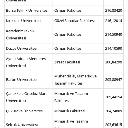
Bursa Teknik Üniversitesi
Orman Fakültesi
216,83420
Kırıkkale Üniversitesi
Güzel Sanatlar Fakültesi
216,12014
Karadeniz Teknik
Orman Fakültesi
214,50940
Üniversitesi
Düzce Üniversitesi
Orman Fakültesi
214,10590
Aydın Adnan Menderes
Ziraat Fakültesi
206,84299
Üniversitesi
Mühendislik, Mimarlık ve
Bartın Üniversitesi
205,88947
Tasarım Fakültesi
Çanakkale Onsekiz Mart
Mimarlık ve Tasarım
205,44154
Üniversitesi
Fakültesi
Çukurova Üniversitesi
Mimarlık Fakültesi
204,74809
Mimarlık ve Tasarım
Selçuk Üniversitesi
203,63615