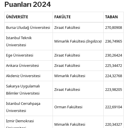
Puanları 2024
ÜNİVERSİTE
FAKÜLTE
TABAN
Bursa Uludağ Üniversitesi
Ziraat Fakültesi
270,80908
İstanbul Teknik
Mimarlık Fakültesi
(İngilizce)
236,74965
Üniversitesi
Ege Üniversitesi
Ziraat Fakültesi
230,26424
Ankara Üniversitesi
Ziraat Fakültesi
225,34472
Akdeniz Üniversitesi
Mimarlık Fakültesi
224,32768
Sakarya Uygulamalı
Ziraat Fakültesi
223,98205
Bilimler Üniversitesi
İstanbul Cerrahpaşa
Orman Fakültesi
222,69104
Üniversitesi
İzmir Demokrasi
Mimarlık Fakültesi
220,34327
Üniversitesi