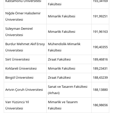
Kastamonu Üniversitesi
193,34169
Fakültesi
Niğde Ömer Halisdemir
Mimarlık Fakültesi
191,99251
Üniversitesi
Süleyman Demirel
Mimarlık Fakültesi
191,96163
Üniversitesi
Burdur Mehmet Akif Ersoy
Mühendislik-Mimarlık
190,40355
Üniversitesi
Fakültesi
Siirt Üniversitesi
Ziraat Fakültesi
189,46816
Kırklareli Üniversitesi
Mimarlık Fakültesi
189,23431
Bingöl Üniversitesi
Ziraat Fakültesi
188,43239
Sanat ve Tasarım Fakültesi
Artvin Çoruh Üniversitesi
188,13880
(Arhavi)
Van Yüzüncü Yıl
Mimarlık ve Tasarım
186,98656
Üniversitesi
Fakültesi