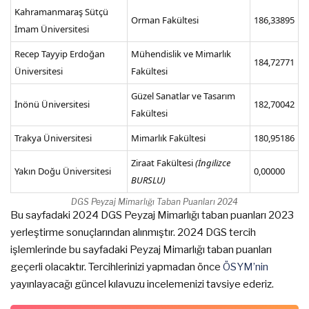
Kahramanmaraş Sütçü
Orman Fakültesi
186,33895
İmam Üniversitesi
Recep Tayyip Erdoğan
Mühendislik ve Mimarlık
184,72771
Üniversitesi
Fakültesi
Güzel Sanatlar ve Tasarım
İnönü Üniversitesi
182,70042
Fakültesi
Trakya Üniversitesi
Mimarlık Fakültesi
180,95186
Ziraat Fakültesi
(İngilizce
Yakın Doğu Üniversitesi
0,00000
BURSLU)
DGS Peyzaj Mimarlığı Taban Puanları 2024
Bu sayfadaki 2024 DGS Peyzaj Mimarlığı taban puanları 2023
yerleştirme sonuçlarından alınmıştır. 2024 DGS tercih
işlemlerinde bu sayfadaki Peyzaj Mimarlığı taban puanları
geçerli olacaktır. Tercihlerinizi yapmadan önce
ÖSYM’nin
yayınlayacağı güncel kılavuzu incelemenizi tavsiye ederiz.