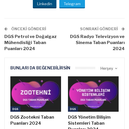
Linkedin
Telegram
ÖNCEKI GÖNDERI
SONRAKI GÖNDERI
DGS Petrol ve Doğalgaz
DGS Radyo Televizyon ve
Mühendisliği Taban
Sinema Taban Puanları
Puanları 2024
2024
BUNLARI DA BEĞENEBILIRSIN
Herşey
DGS
DGS
DGS Zootekni Taban
DGS Yönetim Bilişim
Puanları 2024
Sistemleri Taban