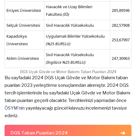
Havacılık ve Uzay Bilimleri
Erciyes Üniversitesi
285,89596
Fakültesi
(İÖ)
Selçuk Üniversitesi
Sivil Havacılık Yüksekokulu
282,57908
Kapadokya
Uygulamalı Bilimler Yüksekokulu
253,67997
Üniversitesi
(%25 BURSLU)
Sivil Havacılık Yüksekokulu
Atılım Üniversitesi
247,30963
(İngilizce %25 BURSLU)
DGS Uçak Gövde ve Motor Bakımı Taban Puanları 2024
Bu sayfadaki 2024 DGS Uçak Gövde ve Motor Bakımı taban
puanları 2023 yerleştirme sonuçlarından alınmıştır. 2024 DGS
tercih işlemlerinde bu sayfadaki Uçak Gövde ve Motor Bakımı
taban puanları geçerli olacaktır. Tercihlerinizi yapmadan önce
ÖSYM’nin
yayınlayacağı güncel kılavuzu incelemenizi tavsiye
ederiz.
DGS Taban Puanları 2024