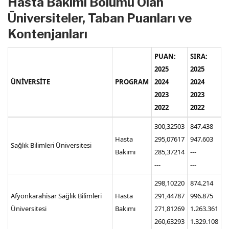
Hasta Bakımı Bölümü Olan
Üniversiteler, Taban Puanları ve
Kontenjanları
PUAN:
SIRA:
2025
2025
ÜNİVERSİTE
PROGRAM
2024
2024
2023
2023
2022
2022
300,32503
847.438
Hasta
295,07617
947.603
Sağlık Bilimleri Üniversitesi
Bakımı
285,37214
---
---
---
298,10220
874.214
Afyonkarahisar Sağlık Bilimleri
Hasta
291,44787
996.875
Üniversitesi
Bakımı
271,81269
1.263.361
260,63293
1.329.108