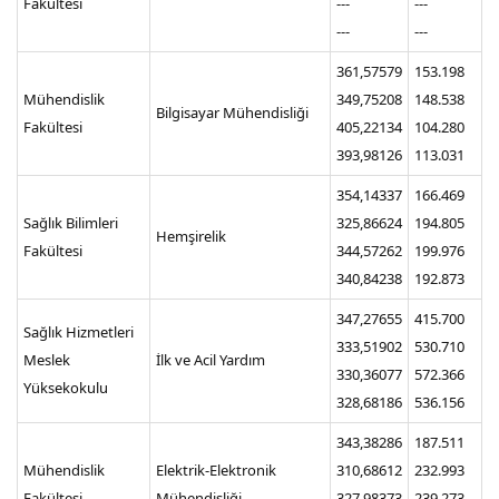
Fakültesi
---
---
---
---
361,57579
153.198
Mühendislik
349,75208
148.538
Bilgisayar Mühendisliği
Fakültesi
405,22134
104.280
393,98126
113.031
354,14337
166.469
Sağlık Bilimleri
325,86624
194.805
Hemşirelik
Fakültesi
344,57262
199.976
340,84238
192.873
347,27655
415.700
Sağlık Hizmetleri
333,51902
530.710
Meslek
İlk ve Acil Yardım
330,36077
572.366
Yüksekokulu
328,68186
536.156
343,38286
187.511
Mühendislik
Elektrik-Elektronik
310,68612
232.993
Fakültesi
Mühendisliği
327,98373
239.273