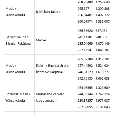
268,78488
1.268.640
Meslek
265,52711
1.390.808
İç Mekan Tasarımı
Yüksekokulu
256,94487
1.497.322
260,01974
1.339.007
265,58626
637.081
İktisadi ve İdari
241,11101
948.552
Maliye
Bilimler Fakültesi
235,04669
1.076.146
237,12541
1.045.387
265,37789
1.317.792
Meslek
Elektrik Enerjisi Üretim,
257,44592
1.524.924
Yüksekokulu
İletim ve Dağıtımı
246,31329
1.678.277
242,15135
1.662.638
264,96565
1.323.689
Bozüyük Meslek
Muhasebe ve Vergi
244,50144
1.749.124
Yüksekokulu
Uygulamaları
230,37257
1.971.087
222,32055
2.102.643