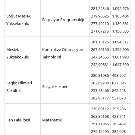
281,24346
1.092.976
Söğüt Meslek
279,96526
1.163.404
Bilgisayar Programcılığı
Yüksekokulu
277,49210
1.180.361
271,67275
1.158.585
281,13126
1.094.517
Meslek
Kontrol ve Otomasyon
267,46150
1.359.606
Yüksekokulu
Teknolojisi
247,24556
1.661.993
242,90881
1.647.590
280,81036
493.957
Sağlık Bilimleri
262,89288
677.395
Sosyal Hizmet
Fakültesi
253,43466
845.228
282,95177
537.078
279,89112
395.236
263,86168
428.741
Fen Fakültesi
Matematik
291,11956
363.482
275,15295
384.093