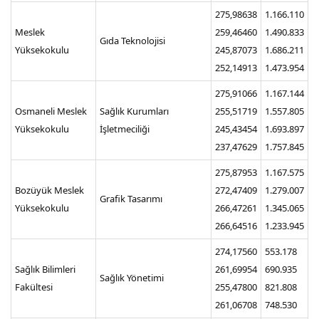
275,98638
1.166.110
Meslek
259,46460
1.490.833
Gıda Teknolojisi
Yüksekokulu
245,87073
1.686.211
252,14913
1.473.954
275,91066
1.167.144
Osmaneli Meslek
Sağlık Kurumları
255,51719
1.557.805
Yüksekokulu
İşletmeciliği
245,43454
1.693.897
237,47629
1.757.845
275,87953
1.167.575
Bozüyük Meslek
272,47409
1.279.007
Grafik Tasarımı
Yüksekokulu
266,47261
1.345.065
266,64516
1.233.945
274,17560
553.178
Sağlık Bilimleri
261,69954
690.935
Sağlık Yönetimi
Fakültesi
255,47800
821.808
261,06708
748.530