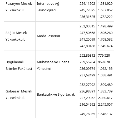
Pazaryeri Meslek
İnternet ve Ağ
254,11502
1.581.929
Yüksekokulu
Teknolojileri
245,77875
1.687.857
236,31625
1.782.222
253,03315
1.498.499
Söğüt Meslek
247,50668
1.696.260
Moda Tasarımı
Yüksekokulu
241,25099
1.768.532
242,80188
1.649.674
252,39312
779.520
Uygulamalı
Muhasebe ve Finans
239,55264
969.870
Bilimler Fakültesi
Yönetimi
236,09574
1.062.155
237,62499
1.038.491
252,27992
1.509.489
Gölpazarı Meslek
236,98391
1.883.739
Bankacılık ve Sigortacılık
Yüksekokulu
227,29052
2.030.617
216,54992
2.245.057
249,76065
1.546.137