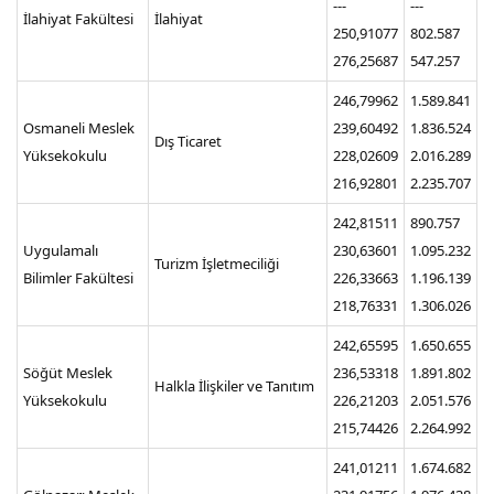
---
---
İlahiyat Fakültesi
İlahiyat
250,91077
802.587
276,25687
547.257
246,79962
1.589.841
Osmaneli Meslek
239,60492
1.836.524
Dış Ticaret
Yüksekokulu
228,02609
2.016.289
216,92801
2.235.707
242,81511
890.757
Uygulamalı
230,63601
1.095.232
Turizm İşletmeciliği
Bilimler Fakültesi
226,33663
1.196.139
218,76331
1.306.026
242,65595
1.650.655
Söğüt Meslek
236,53318
1.891.802
Halkla İlişkiler ve Tanıtım
Yüksekokulu
226,21203
2.051.576
215,74426
2.264.992
241,01211
1.674.682