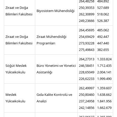
264,48258
484.892
Ziraat ve Doğa
250,39353
527.689
Biyosistem Mühendisliği
Bilimleri Fakültesi
262,30899
518.062
249,23666
526.387
264,45695
485.062
Ziraat ve Doğa
Ziraat Mühendisliği
254,69429
492.447
Bilimleri Fakültesi
Programları
273,93228
447.440
275,49843
382.655
264,27313
1.333.824
Söğüt Meslek
Büro Yönetimi ve Yönetici
246,58451
1.712.435
Yüksekokulu
Asistanlığı
228,65049
2.004.141
226,62233
1.999.490
262,49997
1.359.607
Meslek
Gıda Kalite Kontrolü ve
250,80460
1.638.662
Yüksekokulu
Analizi
237,24958
1.841.956
242,14856
1.662.679
262,06627
1.365.909