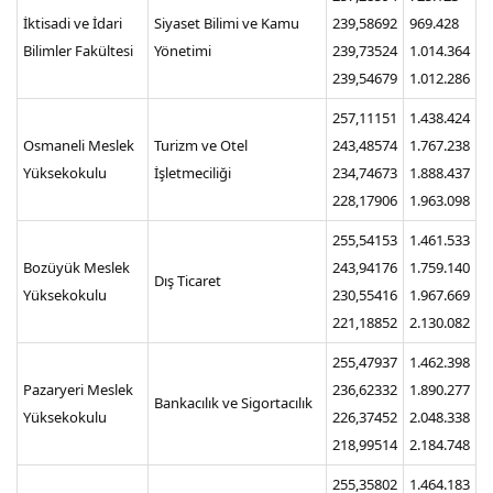
İktisadi ve İdari
Siyaset Bilimi ve Kamu
239,58692
969.428
Bilimler Fakültesi
Yönetimi
239,73524
1.014.364
239,54679
1.012.286
257,11151
1.438.424
Osmaneli Meslek
Turizm ve Otel
243,48574
1.767.238
Yüksekokulu
İşletmeciliği
234,74673
1.888.437
228,17906
1.963.098
255,54153
1.461.533
Bozüyük Meslek
243,94176
1.759.140
Dış Ticaret
Yüksekokulu
230,55416
1.967.669
221,18852
2.130.082
255,47937
1.462.398
Pazaryeri Meslek
236,62332
1.890.277
Bankacılık ve Sigortacılık
Yüksekokulu
226,37452
2.048.338
218,99514
2.184.748
255,35802
1.464.183