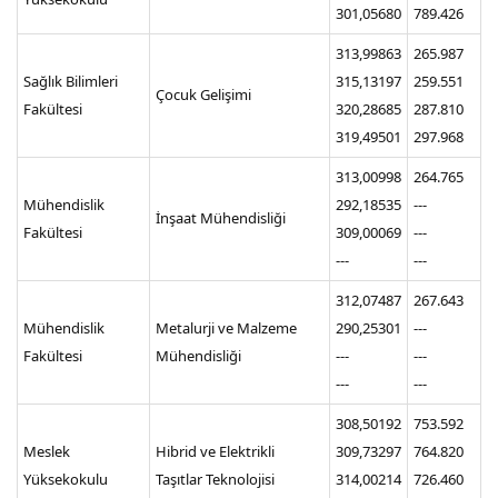
301,05680
789.426
313,99863
265.987
Sağlık Bilimleri
315,13197
259.551
Çocuk Gelişimi
Fakültesi
320,28685
287.810
319,49501
297.968
313,00998
264.765
Mühendislik
292,18535
---
İnşaat Mühendisliği
Fakültesi
309,00069
---
---
---
312,07487
267.643
Mühendislik
Metalurji ve Malzeme
290,25301
---
Fakültesi
Mühendisliği
---
---
---
---
308,50192
753.592
Meslek
Hibrid ve Elektrikli
309,73297
764.820
Yüksekokulu
Taşıtlar Teknolojisi
314,00214
726.460