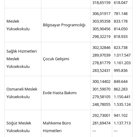
318,65159
618.047
306,01917
781.148
Meslek
303,95358
833.178
Bilgisayar Programcılığı
Yüksekokulu
305,90456
814.050
298,32219
818.933
302,32846
823.738
Sağlık Hizmetleri
289,97039
1.017.547
Meslek
Çocuk Gelişimi
278,81779
1.161.203
Yüksekokulu
283,52431
995.836
300,14402
849.644
Osmaneli Meslek
301,59070
862.283
Evde Hasta Bakımı
Yüksekokulu
279,58105
1.150.441
248,78055
1.535.124
292,73001
941.102
Söğüt Meslek
Mahkeme Büro
281,69474
1.137.713
Yüksekokulu
Hizmetleri
---
---