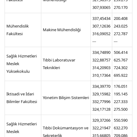
307,93065
270.170
337,45434
200.408
Mühendislik
307,12636
243.025
Makine Mühendisliği
Fakültesi
316,09052
272.787
---
---
334,74890
506.414
Sağlık Hizmetleri
Tıbbi Laboratuvar
322,88757
625.767
Meslek
Teknikleri
314,20903
724.302
Yüksekokulu
310,17364
695.922
334,39770
176.051
İktisadi ve İdari
329,15982
195.145
Yönetim Bilişim Sistemleri
Bilimler Fakültesi
332,77996
227.333
324,17128
275.500
329,37266
550.590
Sağlık Hizmetleri
Tıbbi Dokümantasyon ve
322,21947
632.270
Meslek
Sekreterlik
315,66805
709.086