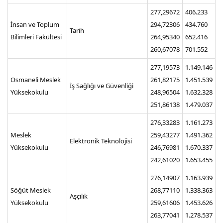
277,29672
406.233
İnsan ve Toplum
294,72306
434.760
Tarih
Bilimleri Fakültesi
264,95340
652.416
260,67078
701.552
277,19573
1.149.146
Osmaneli Meslek
261,82175
1.451.539
İş Sağlığı ve Güvenliği
Yüksekokulu
248,96504
1.632.328
251,86138
1.479.037
276,33283
1.161.273
Meslek
259,43277
1.491.362
Elektronik Teknolojisi
Yüksekokulu
246,76981
1.670.337
242,61020
1.653.455
276,14907
1.163.939
Söğüt Meslek
268,77110
1.338.363
Aşçılık
Yüksekokulu
259,61606
1.453.626
263,77041
1.278.537