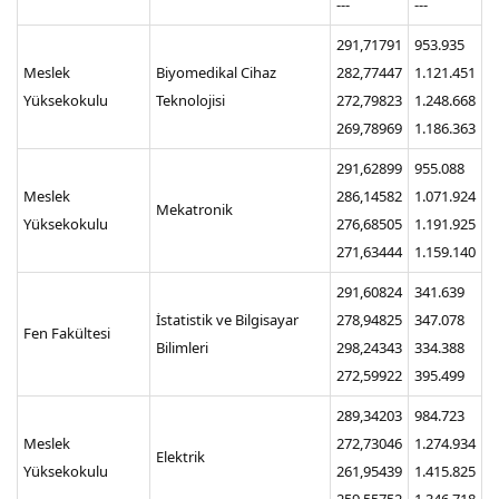
---
---
291,71791
953.935
Meslek
Biyomedikal Cihaz
282,77447
1.121.451
Yüksekokulu
Teknolojisi
272,79823
1.248.668
269,78969
1.186.363
291,62899
955.088
Meslek
286,14582
1.071.924
Mekatronik
Yüksekokulu
276,68505
1.191.925
271,63444
1.159.140
291,60824
341.639
İstatistik ve Bilgisayar
278,94825
347.078
Fen Fakültesi
Bilimleri
298,24343
334.388
272,59922
395.499
289,34203
984.723
Meslek
272,73046
1.274.934
Elektrik
Yüksekokulu
261,95439
1.415.825
259,55752
1.346.718