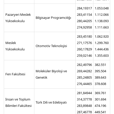
284,19317
1.053.048
Pazaryeri Meslek
283,41154
1.112.066
Bilgisayar Programcılığı
Yüksekokulu
280,44205
1.138.093
274,92958
1.111.663
283,45180
1.062.920
Meslek
271,17576
1.299.760
Otomotiv Teknolojisi
Yüksekokulu
260,17829
1.444.436
259,02146
1.355.603
282,49796
382.551
Moleküler Biyoloji ve
269,44282
395.504
Fen Fakültesi
Genetik
285,24805
389.643
276,44465
378.608
281,84944
369.761
İnsan ve Toplum
314,37778
301.694
Türk Dili ve Edebiyatı
Bilimleri Fakültesi
283,89848
474.196
287,46778
449.541