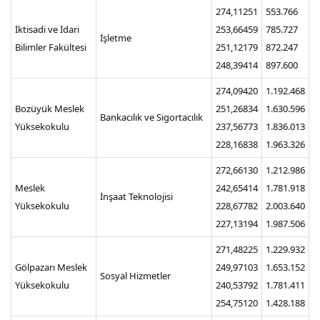
274,11251
553.766
İktisadi ve İdari
253,66459
785.727
İşletme
Bilimler Fakültesi
251,12179
872.247
248,39414
897.600
274,09420
1.192.468
Bozüyük Meslek
251,26834
1.630.596
Bankacılık ve Sigortacılık
Yüksekokulu
237,56773
1.836.013
228,16838
1.963.326
272,66130
1.212.986
Meslek
242,65414
1.781.918
İnşaat Teknolojisi
Yüksekokulu
228,67782
2.003.640
227,13194
1.987.506
271,48225
1.229.932
Gölpazarı Meslek
249,97103
1.653.152
Sosyal Hizmetler
Yüksekokulu
240,53792
1.781.411
254,75120
1.428.188