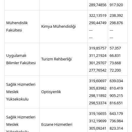
289,74856
917.920
322,13519
238.392
Mühendislik
290,44749
298.876
Kimya Mühendisliği
Fakültesi
---
---
---
---
319,85757
57.357
Uygulamalı
311,21924
66.831
Turizm Rehberliği
Bilimler Fakültesi
301,29707
73.668
277,76542
72.200
319,60697
639.034
Sağlık Hizmetleri
305,83982
810.419
Meslek
Optisyenlik
298,11892
905.215
Yüksekokulu
298,53374
816.651
319,16655
643.179
Sağlık Hizmetleri
312,19699
736.984
Meslek
Eczane Hizmetleri
305,09241
823.314
Yüksekokulu