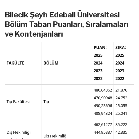
Bilecik Şeyh Edebali Üniversitesi
Bölüm Taban Puanları, Sıralamaları
ve Kontenjanları
PUAN:
SIRA:
2025
2025
FAKÜLTE
BÖLÜM
2024
2024
2023
2023
2022
2022
480,64362
21.876
470,90948
24.752
Tıp Fakültesi
Tıp
490,23696
25.055
488,94324
25.041
462,61277
35.222
Diş Hekimliği
444,95837
42.335
Diş Hekimliği