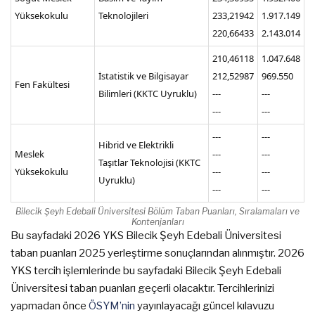
Yüksekokulu
Teknolojileri
233,21942
1.917.149
220,66433
2.143.014
210,46118
1.047.648
İstatistik ve Bilgisayar
212,52987
969.550
Fen Fakültesi
Bilimleri (KKTC Uyruklu)
---
---
---
---
---
---
Hibrid ve Elektrikli
Meslek
---
---
Taşıtlar Teknolojisi (KKTC
Yüksekokulu
---
---
Uyruklu)
---
---
Bilecik Şeyh Edebali Üniversitesi Bölüm Taban Puanları, Sıralamaları ve
Kontenjanları
Bu sayfadaki 2026 YKS Bilecik Şeyh Edebali Üniversitesi
taban puanları 2025 yerleştirme sonuçlarından alınmıştır. 2026
YKS tercih işlemlerinde bu sayfadaki Bilecik Şeyh Edebali
Üniversitesi taban puanları geçerli olacaktır. Tercihlerinizi
yapmadan önce
ÖSYM’nin
yayınlayacağı güncel kılavuzu