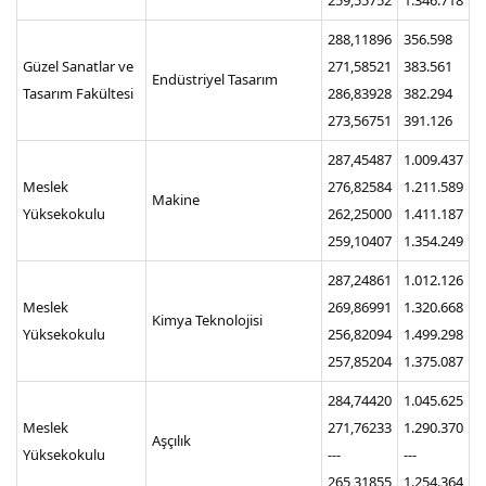
288,11896
356.598
Güzel Sanatlar ve
271,58521
383.561
Endüstriyel Tasarım
Tasarım Fakültesi
286,83928
382.294
273,56751
391.126
287,45487
1.009.437
Meslek
276,82584
1.211.589
Makine
Yüksekokulu
262,25000
1.411.187
259,10407
1.354.249
287,24861
1.012.126
Meslek
269,86991
1.320.668
Kimya Teknolojisi
Yüksekokulu
256,82094
1.499.298
257,85204
1.375.087
284,74420
1.045.625
Meslek
271,76233
1.290.370
Aşçılık
Yüksekokulu
---
---
265,31855
1.254.364