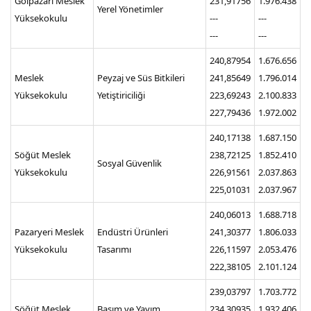
Gölpazarı Meslek
231,91756
1.976.438
Yerel Yönetimler
Yüksekokulu
---
---
---
---
240,87954
1.676.656
Meslek
Peyzaj ve Süs Bitkileri
241,85649
1.796.014
Yüksekokulu
Yetiştiriciliği
223,69243
2.100.833
227,79436
1.972.002
240,17138
1.687.150
Söğüt Meslek
238,72125
1.852.410
Sosyal Güvenlik
Yüksekokulu
226,91561
2.037.863
225,01031
2.037.967
240,06013
1.688.718
Pazaryeri Meslek
Endüstri Ürünleri
241,30377
1.806.033
Yüksekokulu
Tasarımı
226,11597
2.053.476
222,38105
2.101.124
239,03797
1.703.772
Söğüt Meslek
Basım ve Yayım
234,30935
1.932.406