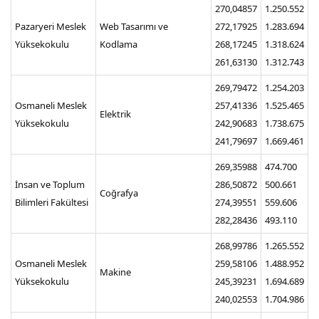
270,04857
1.250.552
Pazaryeri Meslek
Web Tasarımı ve
272,17925
1.283.694
Yüksekokulu
Kodlama
268,17245
1.318.624
261,63130
1.312.743
269,79472
1.254.203
Osmaneli Meslek
257,41336
1.525.465
Elektrik
Yüksekokulu
242,90683
1.738.675
241,79697
1.669.461
269,35988
474.700
İnsan ve Toplum
286,50872
500.661
Coğrafya
Bilimleri Fakültesi
274,39551
559.606
282,28436
493.110
268,99786
1.265.552
Osmaneli Meslek
259,58106
1.488.952
Makine
Yüksekokulu
245,39231
1.694.689
240,02553
1.704.986