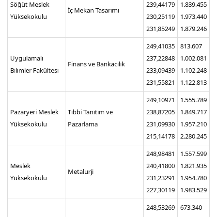
Söğüt Meslek
239,44179
1.839.455
İç Mekan Tasarımı
Yüksekokulu
230,25119
1.973.440
231,85249
1.879.246
249,41035
813.607
Uygulamalı
237,22848
1.002.081
Finans ve Bankacılık
Bilimler Fakültesi
233,09439
1.102.248
231,55821
1.122.813
249,10971
1.555.789
Pazaryeri Meslek
Tıbbi Tanıtım ve
238,87205
1.849.717
Yüksekokulu
Pazarlama
231,09930
1.957.210
215,14178
2.280.245
248,98481
1.557.599
Meslek
240,41800
1.821.935
Metalurji
Yüksekokulu
231,23291
1.954.780
227,30119
1.983.529
248,53269
673.340