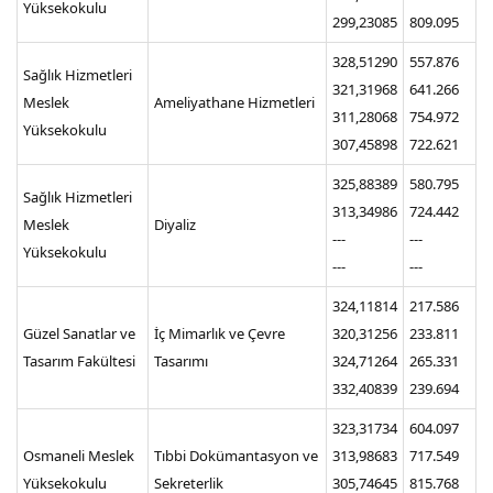
Yüksekokulu
299,23085
809.095
328,51290
557.876
Sağlık Hizmetleri
321,31968
641.266
Meslek
Ameliyathane Hizmetleri
311,28068
754.972
Yüksekokulu
307,45898
722.621
325,88389
580.795
Sağlık Hizmetleri
313,34986
724.442
Meslek
Diyaliz
---
---
Yüksekokulu
---
---
324,11814
217.586
Güzel Sanatlar ve
İç Mimarlık ve Çevre
320,31256
233.811
Tasarım Fakültesi
Tasarımı
324,71264
265.331
332,40839
239.694
323,31734
604.097
Osmaneli Meslek
Tıbbi Dokümantasyon ve
313,98683
717.549
Yüksekokulu
Sekreterlik
305,74645
815.768