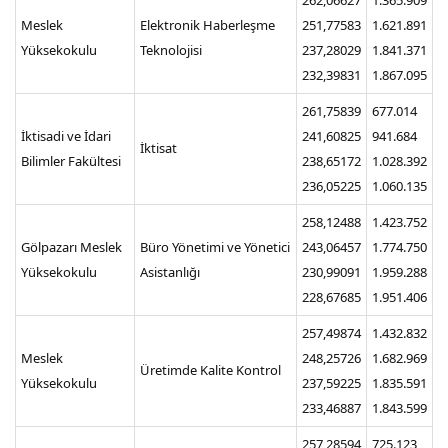
Meslek
Elektronik Haberleşme
251,77583
1.621.891
Yüksekokulu
Teknolojisi
237,28029
1.841.371
232,39831
1.867.095
261,75839
677.014
İktisadi ve İdari
241,60825
941.684
İktisat
Bilimler Fakültesi
238,65172
1.028.392
236,05225
1.060.135
258,12488
1.423.752
Gölpazarı Meslek
Büro Yönetimi ve Yönetici
243,06457
1.774.750
Yüksekokulu
Asistanlığı
230,99091
1.959.288
228,67685
1.951.406
257,49874
1.432.832
Meslek
248,25726
1.682.969
Üretimde Kalite Kontrol
Yüksekokulu
237,59225
1.835.591
233,46887
1.843.599
257,28594
725.123