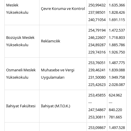
Meslek
250,99432
1.635.366
Çevre Koruma ve Kontrol
Yüksekokulu
237,98501
1.828.426
240,71054
1.691.115
254,79194
1.472.537
Bozüyük Meslek
246,22607
1.718.803
Reklamcılık
Yüksekokulu
234,89287
1.885.786
229,74316
1.926.750
253,76051
1.487.775
Osmaneli Meslek
Muhasebe ve Vergi
239,46241
1.839.088
Yüksekokulu
Uygulamaları
231,50080
1.949.758
225,42623
2.028.087
253,45855
624.962
---
---
İlahiyat Fakültesi
İlahiyat (M.T.O.K.)
247,54867
840.220
253,30811
781.665
253,09867
1.497.528