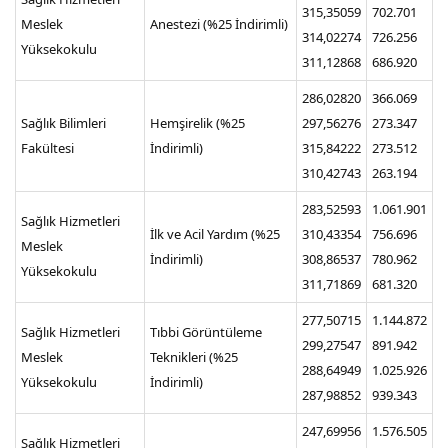
315,35059
702.701
Meslek
Anestezi (%25 İndirimli)
314,02274
726.256
Yüksekokulu
311,12868
686.920
286,02820
366.069
Sağlık Bilimleri
Hemşirelik (%25
297,56276
273.347
Fakültesi
İndirimli)
315,84222
273.512
310,42743
263.194
283,52593
1.061.901
Sağlık Hizmetleri
İlk ve Acil Yardım (%25
310,43354
756.696
Meslek
İndirimli)
308,86537
780.962
Yüksekokulu
311,71869
681.320
277,50715
1.144.872
Sağlık Hizmetleri
Tıbbi Görüntüleme
299,27547
891.942
Meslek
Teknikleri (%25
288,64949
1.025.926
Yüksekokulu
İndirimli)
287,98852
939.343
247,69956
1.576.505
Sağlık Hizmetleri