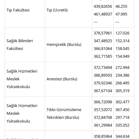
439,82656
46.255
Tıp Fakültesi
Tıp (Ücretli)
461,48937
47.995
---
---
378,57961
127.026
Sağlık Bilimleri
347,48925
152.314
Hemşirelik (Burslu)
Fakültesi
366,81064
158.045
362,71585
154.949
372,73494
272.994
Sağlık Hizmetleri
386,89593
234.386
Meslek
Anestezi (Burslu)
379,92346
266.495
Yüksekokulu
367,67104
305.319
366,72098
302.477
Sağlık Hizmetleri
Tıbbi Görüntüleme
357,52072
367.450
Meslek
Teknikleri (Burslu)
372,84708
297.718
Yüksekokulu
361,29984
335.052
358,85964
344.634