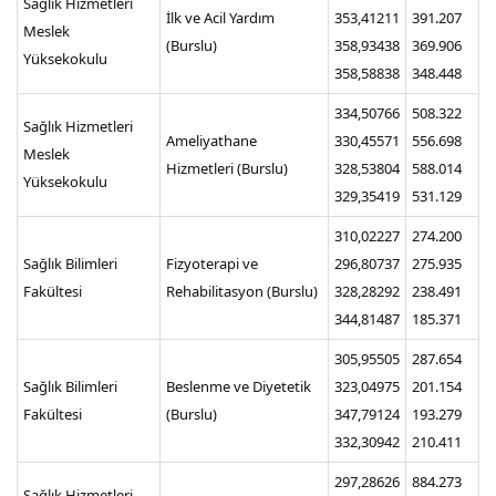
Sağlık Hizmetleri
İlk ve Acil Yardım
353,41211
391.207
Meslek
(Burslu)
358,93438
369.906
Yüksekokulu
358,58838
348.448
334,50766
508.322
Sağlık Hizmetleri
Ameliyathane
330,45571
556.698
Meslek
Hizmetleri (Burslu)
328,53804
588.014
Yüksekokulu
329,35419
531.129
310,02227
274.200
Sağlık Bilimleri
Fizyoterapi ve
296,80737
275.935
Fakültesi
Rehabilitasyon (Burslu)
328,28292
238.491
344,81487
185.371
305,95505
287.654
Sağlık Bilimleri
Beslenme ve Diyetetik
323,04975
201.154
Fakültesi
(Burslu)
347,79124
193.279
332,30942
210.411
297,28626
884.273
Sağlık Hizmetleri