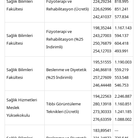
Sağlık Bilimleri
Fizyoterapi ve
224,29234
818.995
Fakültesi
Rehabilitasyon (Ücretli)
226,62996
851.241
242,41037
577.834
198,35244
1.167.143
Fizyoterapi ve
Sağlık Bilimleri
243,27003
594.137
Rehabilitasyon (%25
Fakültesi
250,76879
604.418
İndirimli)
254,12703
493.991
195,51555
1.190.003
Sağlık Bilimleri
Beslenme ve Diyetetik
246,86818
559.219
Fakültesi
(%25 İndirimli)
257,27609
553.548
246,44448
546.753
194,22563
2.246.887
Sağlık Hizmetleri
Tıbbi Görüntüleme
280,13918
1.160.851
Meslek
Teknikleri (Ücretli)
273,30333
1.241.185
Yüksekokulu
276,63359
1.088.002
183,89541
---
Sağlık Bilimleri
Beslenme ve Diyetetik
231,24872
730.546