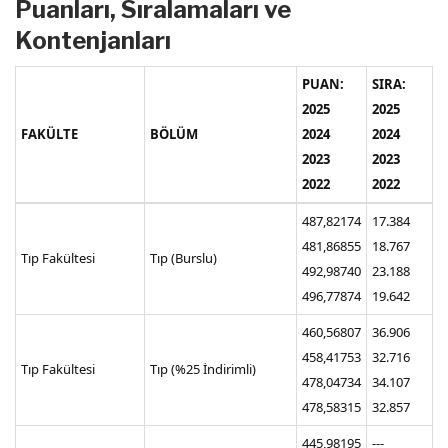
Puanları, Sıralamaları ve
Kontenjanları
PUAN:
SIRA:
2025
2025
FAKÜLTE
BÖLÜM
2024
2024
2023
2023
2022
2022
487,82174
17.384
481,86855
18.767
Tıp Fakültesi
Tıp (Burslu)
492,98740
23.188
496,77874
19.642
460,56807
36.906
458,41753
32.716
Tıp Fakültesi
Tıp (%25 İndirimli)
478,04734
34.107
478,58315
32.857
445,98195
---