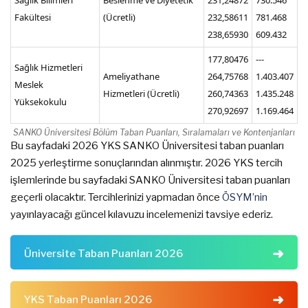
Fakültesi
(Ücretli)
232,58611
781.468
238,65930
609.432
177,80476
---
Sağlık Hizmetleri
Ameliyathane
264,75768
1.403.407
Meslek
Hizmetleri (Ücretli)
260,74363
1.435.248
Yüksekokulu
270,92697
1.169.464
SANKO Üniversitesi Bölüm Taban Puanları, Sıralamaları ve Kontenjanları
Bu sayfadaki 2026 YKS SANKO Üniversitesi taban puanları
2025 yerleştirme sonuçlarından alınmıştır. 2026 YKS tercih
işlemlerinde bu sayfadaki SANKO Üniversitesi taban puanları
geçerli olacaktır. Tercihlerinizi yapmadan önce
ÖSYM’nin
yayınlayacağı güncel kılavuzu incelemenizi tavsiye ederiz.
Üniversite Taban Puanları 2026
YKS Taban Puanları 2026