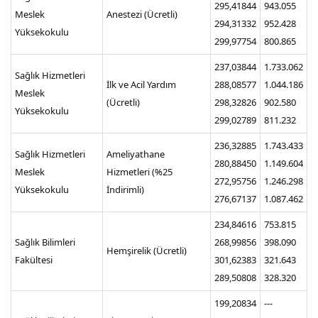
295,41844
943.055
Meslek
Anestezi (Ücretli)
294,31332
952.428
Yüksekokulu
299,97754
800.865
237,03844
1.733.062
Sağlık Hizmetleri
İlk ve Acil Yardım
288,08577
1.044.186
Meslek
(Ücretli)
298,32826
902.580
Yüksekokulu
299,02789
811.232
236,32885
1.743.433
Sağlık Hizmetleri
Ameliyathane
280,88450
1.149.604
Meslek
Hizmetleri (%25
272,95756
1.246.298
Yüksekokulu
İndirimli)
276,67137
1.087.462
234,84616
753.815
Sağlık Bilimleri
268,99856
398.090
Hemşirelik (Ücretli)
Fakültesi
301,62383
321.643
289,50808
328.320
199,20834
---