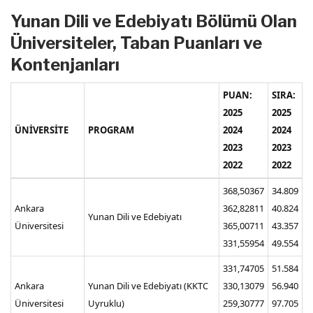
Yunan Dili ve Edebiyatı Bölümü Olan
Üniversiteler, Taban Puanları ve
Kontenjanları
PUAN:
SIRA:
2025
2025
ÜNİVERSİTE
PROGRAM
2024
2024
2023
2023
2022
2022
368,50367
34.809
Ankara
362,82811
40.824
Yunan Dili ve Edebiyatı
Üniversitesi
365,00711
43.357
331,55954
49.554
331,74705
51.584
Ankara
Yunan Dili ve Edebiyatı (KKTC
330,13079
56.940
Üniversitesi
Uyruklu)
259,30777
97.705